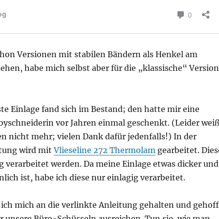
chon Versionen mit stabilen Bändern als Henkel am
hen, habe mich selbst aber für die „klassische“ Version
ste Einlage fand sich im Bestand; den hatte mir eine
byschneiderin vor Jahren einmal geschenkt. (Leider wei
 nicht mehr; vielen Dank dafür jedenfalls!) In der
itung wird mit
Vlieseline 272 Thermolam
gearbeitet. Dies
g verarbeitet werden. Da meine Einlage etwas dicker und
ich ist, habe ich diese nur einlagig verarbeitet.
ich mich an die verlinkte Anleitung gehalten und gehoff
ür unsere Büro-Schüsseln ausreichen. Tun sie, wie man