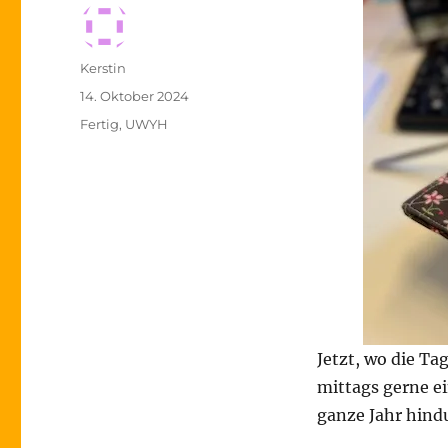
Autor
Kerstin
Veröffentlicht
14. Oktober 2024
am
Kategorien
Fertig
,
UWYH
Jetzt, wo die Ta
mittags gerne ei
ganze Jahr hin