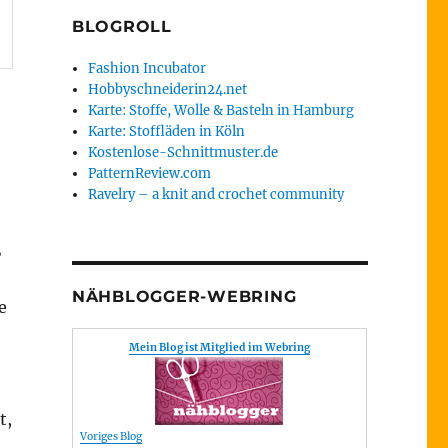
BLOGROLL
Fashion Incubator
Hobbyschneiderin24.net
Karte: Stoffe, Wolle & Basteln in Hamburg
Karte: Stoffläden in Köln
Kostenlose-Schnittmuster.de
PatternReview.com
Ravelry – a knit and crochet community
ß
NÄHBLOGGER-WEBRING
e
Mein Blog ist Mitglied im Webring
t,
Voriges Blog