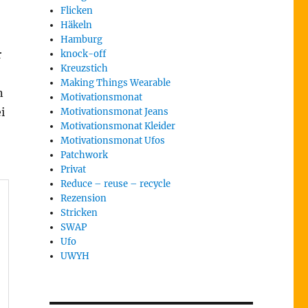
Flicken
Häkeln
Hamburg
r
knock-off
Kreuzstich
Making Things Wearable
n
Motivationsmonat
i
Motivationsmonat Jeans
Motivationsmonat Kleider
Motivationsmonat Ufos
Patchwork
Privat
Reduce – reuse – recycle
Rezension
Stricken
SWAP
Ufo
UWYH