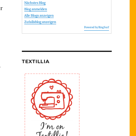
Nächstes Blog
r
Blog anmelden
Alle Blogs anzeigen
Zufallsblog anzeigen
Powered by RingSurf
TEXTILLIA
r