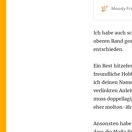
Ich habe auch s
oberen Rand gese
entschieden.
Ein Rest hitzefe
freundliche Hob
ich deinen Namen
verlinkten Anle
muss doppellagi
eher molton-ähnl
Ansonsten habe 
dass die Maße f