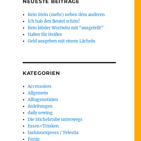
NEUESTE BEITRÄGE
Kein Stein (mehr) neben dem anderen
Ich hab den Beutel schön!
Kein blöder Wortwitz mit “ausgefeilt”
Halter für Heißes
Geld ausgeben mit einem Lächeln
KATEGORIEN
Accessoires
Allgemein
Alltagsnotizien
Anleitungen
daily sewing
Die Stichelstube unterwegs
s
Essen+Trinken
fashionexpress / Telestia
Fertig