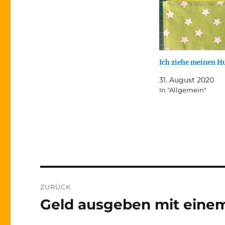
Ich ziehe meinen H
31. August 2020
In "Allgemein"
Beitragsnavigation
ZURÜCK
Geld ausgeben mit eine
Vorheriger
Beitrag: