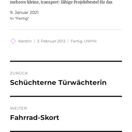
mehrere kleine, transport-fähige Projektbeutel für das
Stricken zu nähen. Bislang verwende ich für kleine
9. Januar 2021
Projekte oft Ziploc-Beutel,…
In "Fertig"
Autor
Veröffentlicht
Kategorien
Kerstin
3. Februar 2012
Fertig
,
UWYH
am
Beitragsnavigation
ZURÜCK
Schüchterne Türwächterin
Vorheriger
Beitrag:
WEITER
Fahrrad-Skort
Nächster
Beitrag: