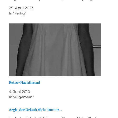
angedachte Empfänger-Kind schon wieder
25. April 2023
rausgewachsen…
In "Fertig"
Retro-Nachthemd
4. Juni 2010
In "Allgemein"
Argh, der Urlaub rückt immer…