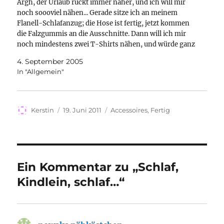
Argh, der Urlaub rückt immer näher, und ich will mir
noch soooviel nähen... Gerade sitze ich an meinem
Flanell-Schlafanzug; die Hose ist fertig, jetzt kommen
die Falzgummis an die Ausschnitte. Dann will ich mir
noch mindestens zwei T-Shirts nähen, und würde ganz
gerne noch die Jeans ausprobieren. Mal gucken.Für die…
4. September 2005
In "Allgemein"
Autor
Veröffentlicht
Kategorien
Kerstin
19. Juni 2011
Accessoires
,
Fertig
am
Ein Kommentar zu „Schlaf,
Kindlein, schlaf…“