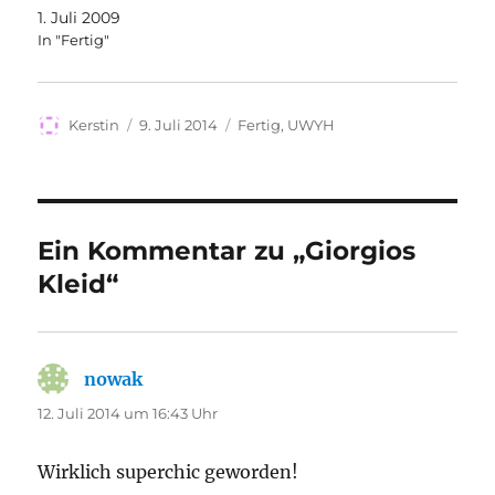
1. Juli 2009
In "Fertig"
Autor
Veröffentlicht
Kategorien
Kerstin
9. Juli 2014
Fertig
,
UWYH
am
Ein Kommentar zu „Giorgios
Kleid“
nowak
sagt:
12. Juli 2014 um 16:43 Uhr
Wirklich superchic geworden!