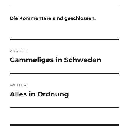
Die Kommentare sind geschlossen.
Beitragsnavigation
ZURÜCK
Gammeliges in Schweden
Vorheriger
Beitrag:
WEITER
Alles in Ordnung
Nächster
Beitrag: